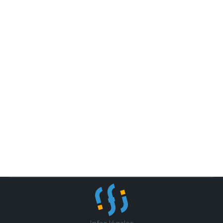
EMMANUELLE JEANNEAU,
ARCHITECTE SPÉCIALISÉE EN
ARCHITECTURE DE MONTAGNE
CAO, BIM & Architecture
,
Nouveautés
Par
IFI
30 novembre 2023
Portrait de l’architecte Emmanuelle
Jeanneau, architecte DPLG, elle nous
racontre son travail, ses projets et ses
réalisations coup de coeur.