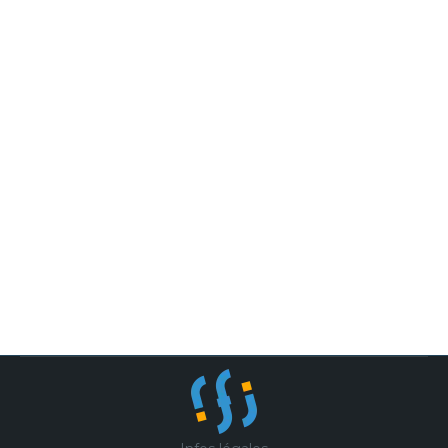
EMMANUELLE JEANNEAU,
ARCHITECTE SPÉCIALISÉE EN
ARCHITECTURE DE MONTAGNE
CAO, BIM & Architecture
,
Nouveautés
Par
IFI
30 novembre 2023
Portrait de l’architecte Emmanuelle
Jeanneau, architecte DPLG, elle nous
racontre son travail, ses projets et ses
réalisations coup de coeur.