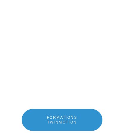
DÉCOUVREZ NOS
FORMATIONS
SUR LE LOGICIEL
TWINMOTION
?
IFI vous propose des formations
logicielles certifiées QUALIOPI
FORMATIONS
TWINMOTION