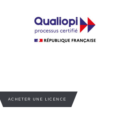
La certification qualité a été délivrée au
titre de la catégorie d’action suivante :
ACTIONS DE FORMATION
ACHETER UNE LICENCE
VOUS SOUHAITEZ EN