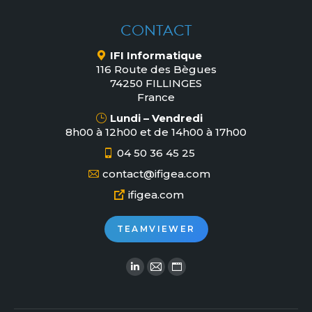
CONTACT
IFI Informatique
116 Route des Bègues
74250 FILLINGES
France
Lundi – Vendredi
8h00 à 12h00 et de 14h00 à 17h00
04 50 36 45 25
contact@ifigea.com
ifigea.com
TEAMVIEWER
Retrouvez-nous sur :
La
La
La
page
page
page
LinkedIn
Courriel
Site