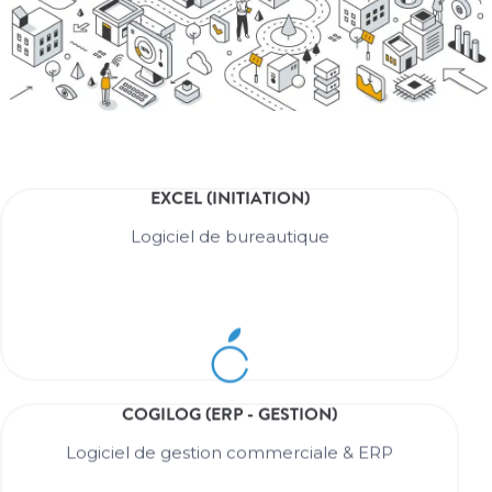
EXCEL (INITIATION)
EN SAVOIR +
Logiciel de bureautique
Logiciel de bureautique
EXCEL (INITIATION)
COGILOG (ERP - GESTION)
EN SAVOIR +
Logiciel de gestion commerciale & ERP