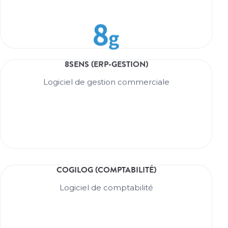
Logiciel de gestion commerciale & ERP
COGILOG
8SENS (ERP-GESTION)
EN SAVOIR +
Logiciel de gestion commerciale
Logiciel de gestion commerciale
8SENS (ERP-GESTION)
COGILOG (COMPTABILITÉ)
EN SAVOIR +
Logiciel de comptabilité
Logiciel de comptabilité