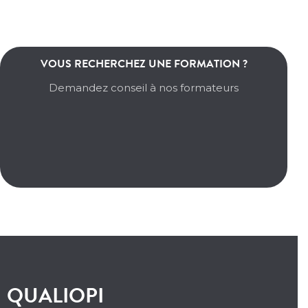
VOUS RECHERCHEZ UNE FORMATION ?
EN SAVOIR +
Demandez conseil à nos formateurs
Nos formateurs sont à votre écoute
DEMANDE D'INFORMATIONS
QUALIOPI