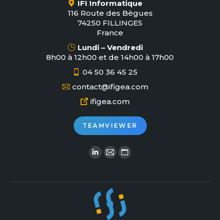
IFI Informatique
116 Route des Bègues
74250 FILLINGES
France
Lundi – Vendredi
8h00 à 12h00 et de 14h00 à 17h00
04 50 36 45 25
contact@ifigea.com
ifigea.com
TEAMVIEWER
Retrouvez-nous sur :
La
La
La
page
page
page
LinkedIn
Courriel
Site
s'ouvre
s'ouvre
web
dans
dans
s'ouvre